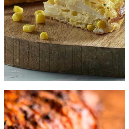
S&W®
Tortilla Española Con Elote Dorados