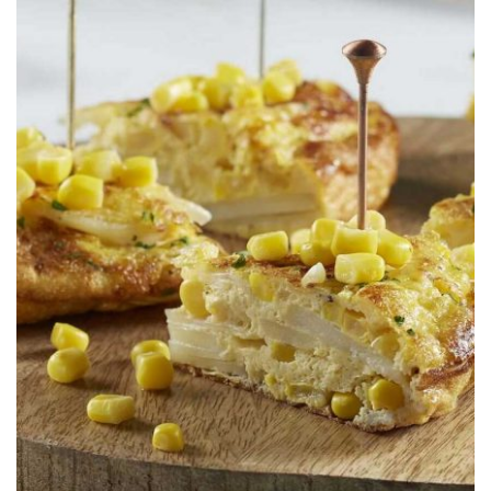
S&W®
Tortilla Española Con Elote Dorados