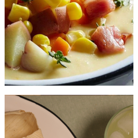
S&W®
Chowder de Elote con Tocino Crujiente