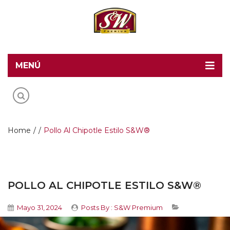
MENÚ
Home
Recetas S&W
Productos
Home
/
/
Pollo Al Chipotle Estilo S&W®
Food Service
Acerca de S&W
POLLO AL CHIPOTLE ESTILO S&W®
Contacto
Mayo 31, 2024
Posts By :
S&W Premium
Blog