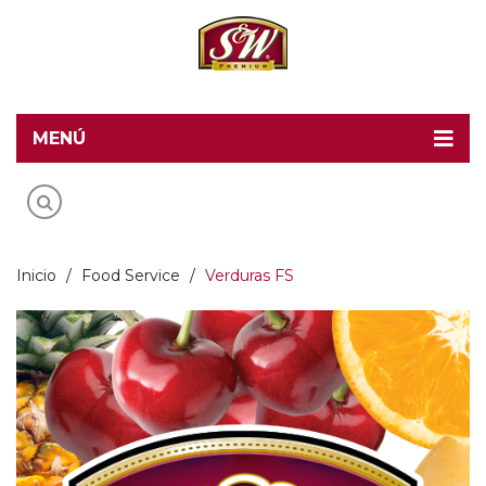
MENÚ
Home
Recetas S&W
Productos
Inicio
/
Food Service
/
Verduras FS
Food Service
Acerca de S&W
Contacto
Blog