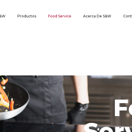
S&W
Productos
Food Service
Acerca De S&W
Cont
F
Ser