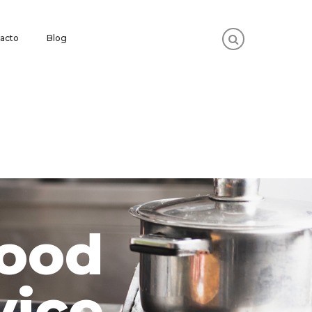
acto
Blog
ood
vice