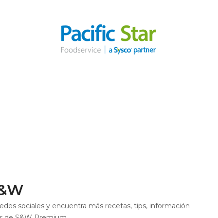
S&W
edes sociales y encuentra más recetas, tips, información
ber de S&W Premium.