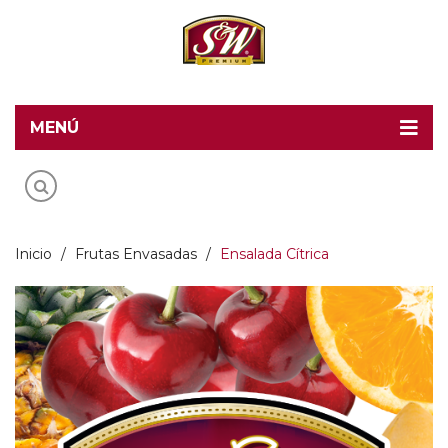
MENÚ
Home
Recetas S&W
Productos
Inicio
/
Frutas Envasadas
/
Ensalada Cítrica
Food Service
Acerca de S&W
Contacto
Blog