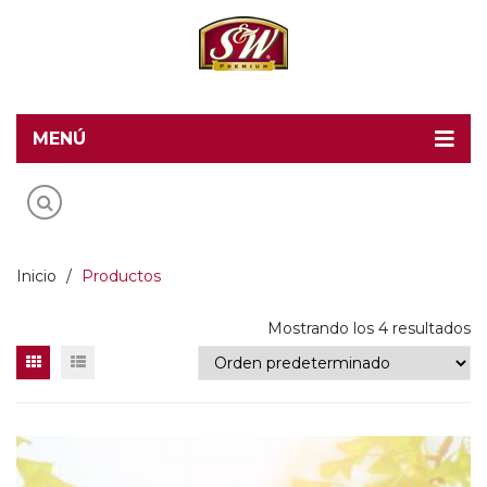
MENÚ
Home
Recetas S&W
Productos
Inicio
/
Productos
Food Service
Mostrando los 4 resultados
Acerca de S&W
Contacto
Blog