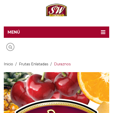
MENÚ
Home
Recetas S&W
Productos
Inicio
/
Frutas Enlatadas
/
Duraznos
Food Service
Acerca de S&W
Contacto
Blog