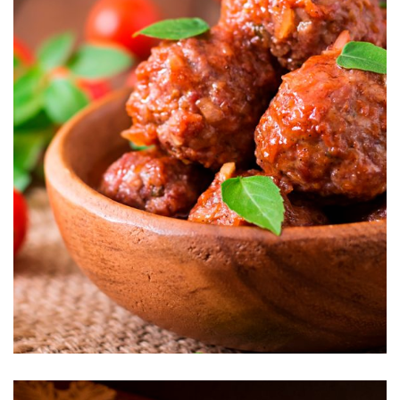
Albóndigas al Chipotle SyW