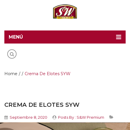
MENÚ
Home
Recetas S&W
Productos
Home
/
/
Crema De Elotes SYW
Food Service
Acerca de S&W
CREMA DE ELOTES SYW
Contacto
Septiembre 8, 2020
Posts By :
S&W Premium
Blog