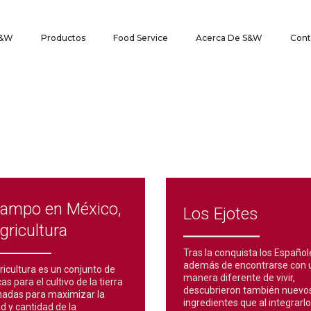
S&W
Productos
Food Service
Acerca De S&W
Cont
campo en México,
Los Ejotes
agricultura
Tras la conquista los Español
además de encontrarse con 
ricultura es un conjunto de
manera diferente de vivir,
as para el cultivo de la tierra
descubrieron también nuevo
nadas para maximizar la
ingredientes que al integrarl
ad y cantidad de la