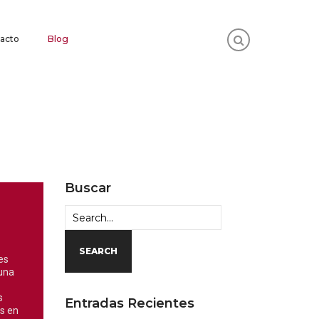
acto
Blog
Buscar
SEARCH
es
una
s
Entradas Recientes
os en