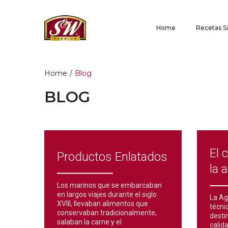
Home
Recetas 
Home
/
Blog
BLOG
El 
Productos Enlatados
la 
Los marinos que se embarcaban
en largos viajes durante el siglo
La Ag
XVIII, llevaban alimentos que
técnic
conservaban tradicionalmente,
desti
salaban la carne y el
calid