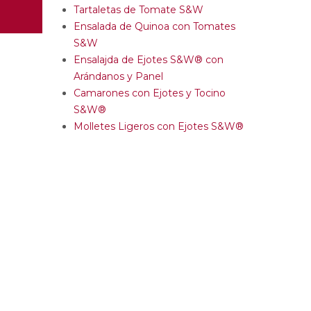
Tartaletas de Tomate S&W
Ensalada de Quinoa con Tomates
S&W
Ensalajda de Ejotes S&W® con
Arándanos y Panel
Camarones con Ejotes y Tocino
S&W®
Molletes Ligeros con Ejotes S&W®