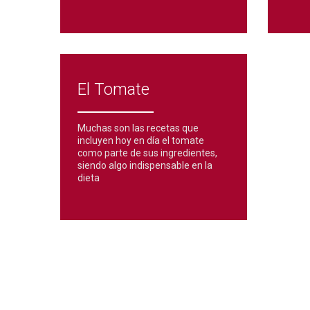
El Tomate
Muchas son las recetas que
incluyen hoy en día el tomate
como parte de sus ingredientes,
siendo algo indispensable en la
dieta