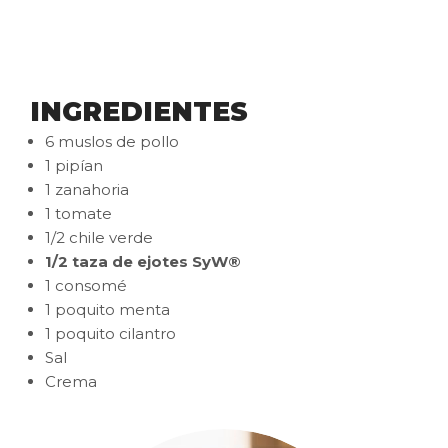
INGREDIENTES
6 muslos de pollo
1 pipían
1 zanahoria
1 tomate
1/2 chile verde
1/2 taza de ejotes SyW®
1 consomé
1 poquito menta
1 poquito cilantro
Sal
Crema