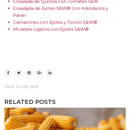
Ensalada de Quinoa con Tomates S&W
Ensalajda de Ejotes S&W® con Arándanos y
Panel
Camarones con Ejotes y Tocino S&W®
Molletes Ligeros con Ejotes S&W®
TAGS:
,
ELOTE
MAÍZ
RELATED POSTS