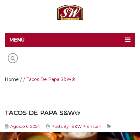
MENÚ
Home
Recetas S&W
Productos
Home
/
/
Tacos De Papa S&W®
Food Service
Acerca de S&W
TACOS DE PAPA S&W®
Contacto
Agosto 6, 2024
Posts By :
S&W Premium
Blog