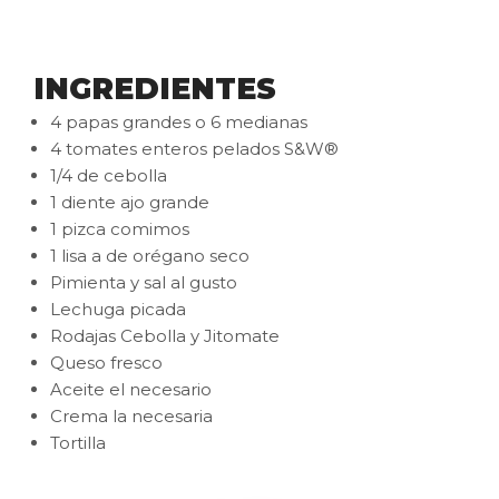
INGREDIENTES
4 papas grandes o 6 medianas
4 tomates enteros pelados S&W®
1/4 de cebolla
1 diente ajo grande
1 pizca comimos
1 lisa a de orégano seco
Pimienta y sal al gusto
Lechuga picada
Rodajas Cebolla y Jitomate
Queso fresco
Aceite el necesario
Crema la necesaria
Tortilla