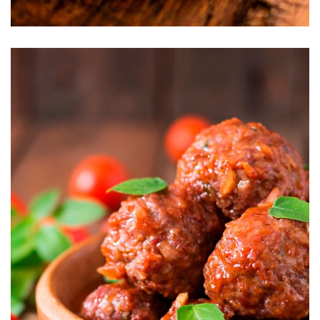
Albóndigas al Chipotle SyW