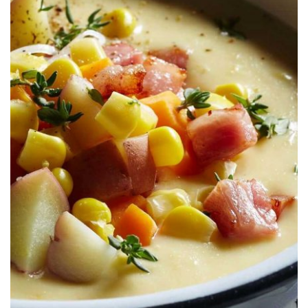
S&W®
Chowder de Elote con Tocino Crujiente