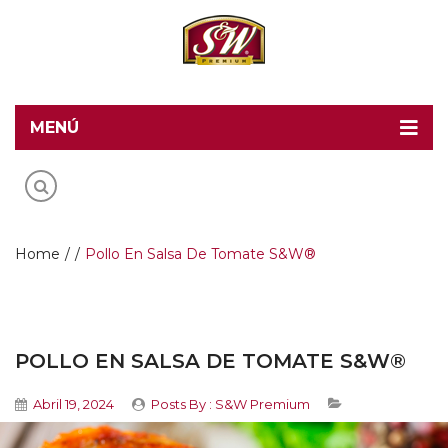
MENÚ
Home
Recetas S&W
Productos
Home
/
/
Pollo En Salsa De Tomate S&W®
Food Service
Acerca de S&W
POLLO EN SALSA DE TOMATE S&W®
Contacto
Abril 19, 2024
Posts By :
S&W Premium
Blog