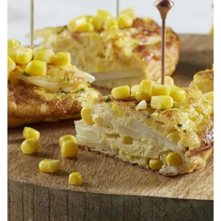
S&W®
Tortilla Española Con Elote Dorados