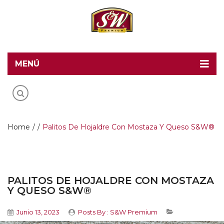
MENÚ
Home
Recetas S&W
Productos
Home
/
/
Palitos De Hojaldre Con Mostaza Y Queso S&W®
Food Service
Acerca de S&W
PALITOS DE HOJALDRE CON MOSTAZA
Contacto
Y QUESO S&W®
Blog
Junio 13, 2023
Posts By :
S&W Premium