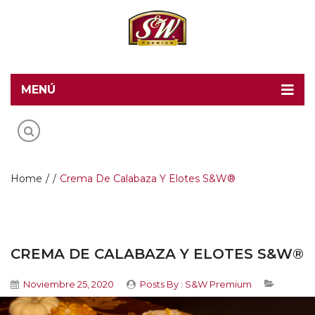
MENÚ
Home
Recetas S&W
Productos
Home
/
/
Crema De Calabaza Y Elotes S&W®
Food Service
Acerca de S&W
CREMA DE CALABAZA Y ELOTES S&W®
Contacto
Noviembre 25, 2020
Posts By :
S&W Premium
Blog