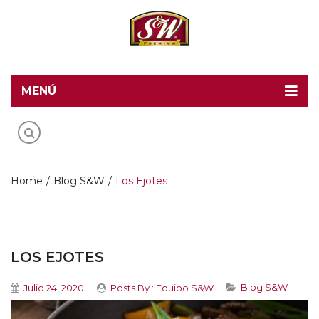
MENÚ
Home
Recetas S&W
Productos
Home
/
Blog S&W
/
Los Ejotes
Food Service
Acerca de S&W
LOS EJOTES
Contacto
Blog S&W
Julio 24, 2020
Posts By :
Equipo S&W
Blog